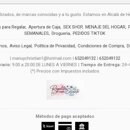
alizados, de marcas conocidas y a tu gusto. Estamos en Alcalá de He
 para Regalar
Apertura de Caja
SEX SHOP
MENAJE DEL HOGAR
SEMANALES
Drogueria
PEDIDOS TIKTOK
nos
Aviso Legal
Política de Privacidad
Condiciones de Compra
D
| manuychristian1@hotmail.com |
652049132
|
652049132
rario:
9.00 a 20.00 DE LUNES A VIERNES |
Tiempo de Entrega:
24-
(*) Precios con Impuestos incluidos
Métodos de pago aceptados